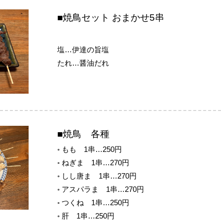
■焼鳥セット おまかせ5串
塩…伊達の旨塩
たれ…醤油だれ
■焼鳥 各種
◦ もも 1串…250円
◦ ねぎま 1串…270円
◦ しし唐ま 1串…270円
◦ アスパラま 1串…270円
◦ つくね 1串…250円
◦ 肝 1串…250円