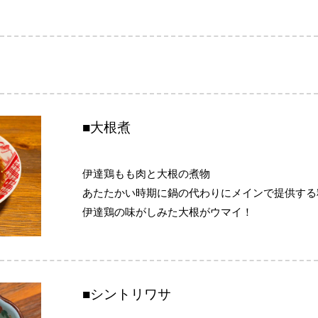
■大根煮
伊達鶏もも肉と大根の煮物
あたたかい時期に鍋の代わりにメインで提供する
伊達鶏の味がしみた大根がウマイ！
■シントリワサ