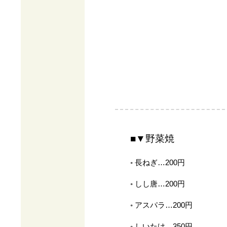
■▼野菜焼
◦ 長ねぎ…200円
◦ しし唐…200円
◦ アスパラ…200円
◦ しいたけ…350円