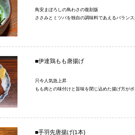
鳥安まぼろしの鳥わさの復刻版
ささみとミツバを独自の調味料であえるバランス
■伊達鶏もも唐揚げ
只今人気急上昇
もも肉との味付けと旨味を閉じ込めた揚げ方がポ
■手羽先唐揚げ(1本)