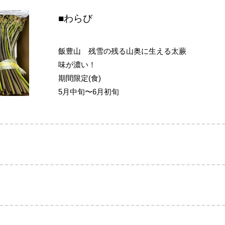
■わらび
飯豊山 残雪の残る山奥に生える太蕨
味が濃い！
期間限定(食)
5月中旬〜6月初旬