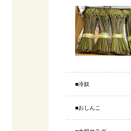
■冷奴
■おしんこ