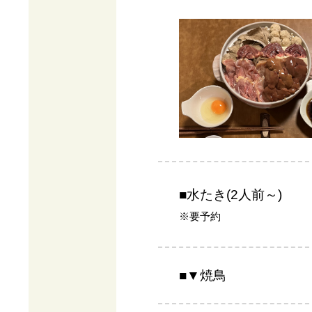
■水たき(2人前～)
※要予約
■▼焼鳥