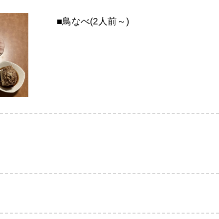
■鳥なべ(2人前～)